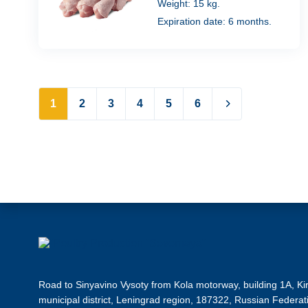
Weight: 15 kg.
Expiration date: 6 months.
1
2
3
4
5
6
Road to Sinyavino Vysoty from Kola motorway, building 1A, Ki
municipal district, Leningrad region, 187322, Russian Federat