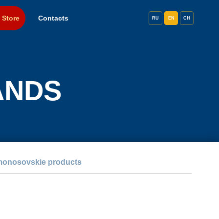
 Store
Contacts
RU
EN
CH
ANDS
onosovskie products