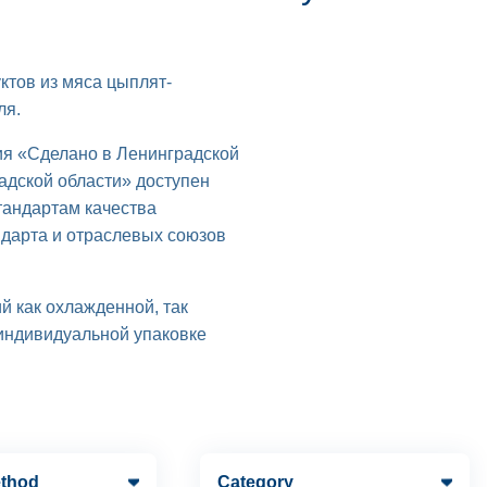
тов из мяса цыплят-
ля.
ия «Сделано в Ленинградской
адской области» доступен
тандартам качества
дарта и отраслевых союзов
й как охлажденной, так
 индивидуальной упаковке
ethod
Category