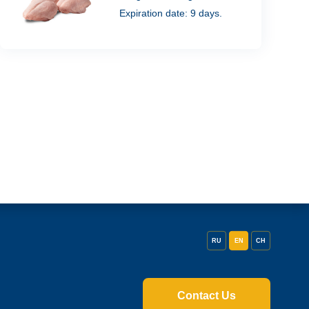
Expiration date: 9 days.
RU
EN
CH
Contact Us