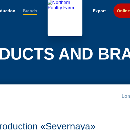
duction
Brands
Export
Online
DUCTS AND BR
Lom
Production «Severnaya»