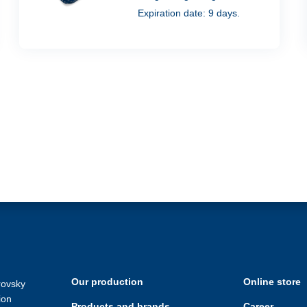
Expiration date: 9 days.
Our production
Online store
rovsky
ion
Products and brands
Career