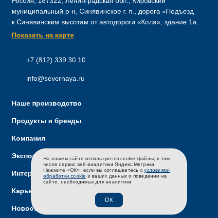
Россия, 187322, Ленинградская обл., Кировский
муниципальный р-н, Синявинское г. п., дорога «Подъезд
к Синявинским высотам от автодороги «Кола», здание 1а.
Показать на карте
+7 (812) 339 30 10
info@severnaya.ru
Наше производство
Продукты и бренды
Компания
Экспорт
На нашем сайте используются cookie-файлы, в том
RU
EN
CH
числе сервис веб-аналитики Яндекс.Метрика.
Нажмите «ОК», если вы соглашаетесь с
условиями
Интернет-магазин
обработки cookie
и ваших данных о поведении на
сайте, необходимых для аналитики.
Карьера
ОК
Новости