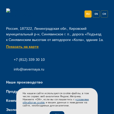
RU
EN
CH
Россия, 187322, Ленинградская обл., Кировский
муниципальный р-н, Синявинское г. п., дорога «Подъезд
к Синявинским высотам от автодороги «Кола», здание 1а.
Показать на карте
+7 (812) 339 30 10
info@severnaya.ru
Наше производство
Продукты и бренды
На нашем сайте используются cookie-файлы, в том
RU
EN
CH
числе сервис веб-аналитики Яндекс.Метрика.
Нажмите «ОК», если вы соглашаетесь с
условиями
Компания
обработки cookie
и ваших данных о поведении на
сайте, необходимых для аналитики.
Экспорт