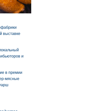
цефабрики
й выставке
 локальный
рибьюторов и
ие в премии
пер-мясные
Фарш