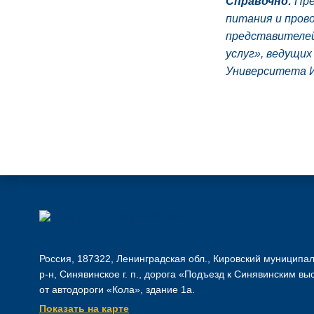
Справочно:
Пре
питания и пров
представителей
услуг», ведущи
Университета И
Россия, 187322, Ленинградская обл., Кировский муниципа
р-н, Синявинское г. п., дорога «Подъезд к Синявинским вы
от автодороги «Кола», здание 1а.
Показать на карте