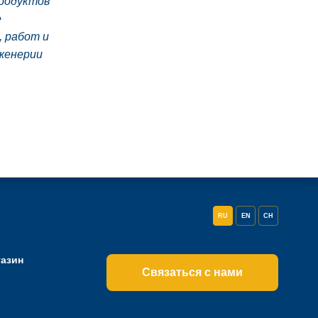
родуктов
е
, работ и
женерии
RU
EN
CH
газин
Связаться с нами